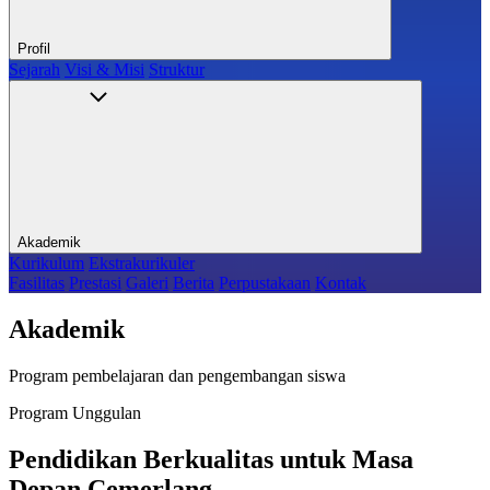
Profil
Sejarah
Visi & Misi
Struktur
Akademik
Kurikulum
Ekstrakurikuler
Fasilitas
Prestasi
Galeri
Berita
Perpustakaan
Kontak
Akademik
Program pembelajaran dan pengembangan siswa
Program Unggulan
Pendidikan Berkualitas untuk Masa
Depan Cemerlang