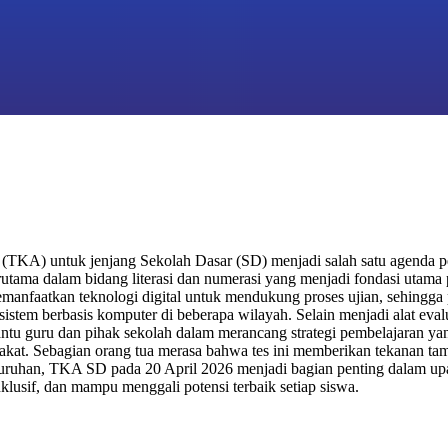
KA) untuk jenjang Sekolah Dasar (SD) menjadi salah satu agenda pen
tama dalam bidang literasi dan numerasi yang menjadi fondasi utama 
emanfaatkan teknologi digital untuk mendukung proses ujian, sehingga 
istem berbasis komputer di beberapa wilayah. Selain menjadi alat eva
bantu guru dan pihak sekolah dalam merancang strategi pembelajaran ya
at. Sebagian orang tua merasa bahwa tes ini memberikan tekanan tamb
seluruhan, TKA SD pada 20 April 2026 menjadi bagian penting dalam up
inklusif, dan mampu menggali potensi terbaik setiap siswa.