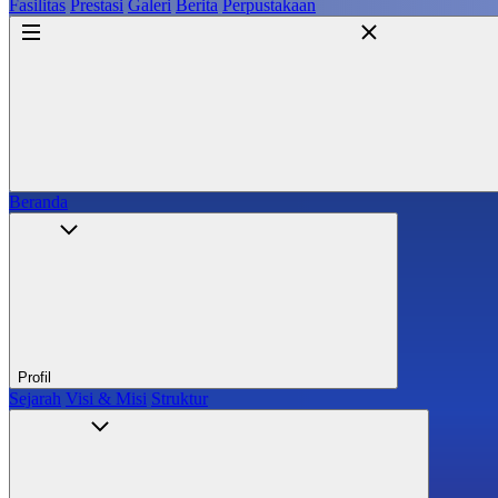
Fasilitas
Prestasi
Galeri
Berita
Perpustakaan
Beranda
Profil
Sejarah
Visi & Misi
Struktur