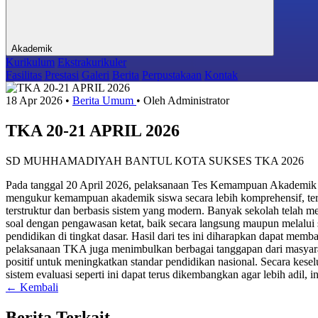
Akademik
Kurikulum
Ekstrakurikuler
Fasilitas
Prestasi
Galeri
Berita
Perpustakaan
Kontak
18 Apr 2026
•
Berita Umum
•
Oleh Administrator
TKA 20-21 APRIL 2026
SD MUHHAMADIYAH BANTUL KOTA SUKSES TKA 2026
Pada tanggal 20 April 2026, pelaksanaan Tes Kemampuan Akademik (T
mengukur kemampuan akademik siswa secara lebih komprehensif, teru
terstruktur dan berbasis sistem yang modern. Banyak sekolah telah m
soal dengan pengawasan ketat, baik secara langsung maupun melalui s
pendidikan di tingkat dasar. Hasil dari tes ini diharapkan dapat mem
pelaksanaan TKA juga menimbulkan berbagai tanggapan dari masyarak
positif untuk meningkatkan standar pendidikan nasional. Secara ke
sistem evaluasi seperti ini dapat terus dikembangkan agar lebih adil, 
← Kembali
Berita Terkait