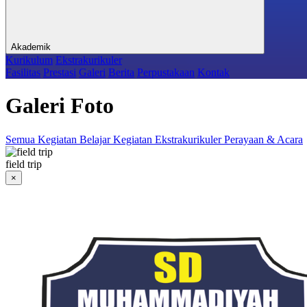
Akademik
Kurikulum
Ekstrakurikuler
Fasilitas
Prestasi
Galeri
Berita
Perpustakaan
Kontak
Galeri Foto
Semua
Kegiatan Belajar
Kegiatan Ekstrakurikuler
Perayaan & Acara
field trip
×