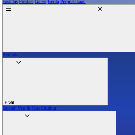
Fasilitas
Prestasi
Galeri
Berita
Perpustakaan
Beranda
Profil
Sejarah
Visi & Misi
Struktur